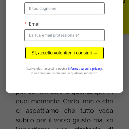
personas, la definizione delle
metriche di misurazione sono
punti fondamentali dai quali
nessuna azienda può
prescindere.
Costruire un piano di
comunicazione significa studiare,
analizzare e fare ipotesi su come
dovrebbe essere il miglior modo
per comunicare a quel target, in
quel momento. Certo, non è che
ci aspettiamo che tutto vada
subito per il verso giusto ma, se