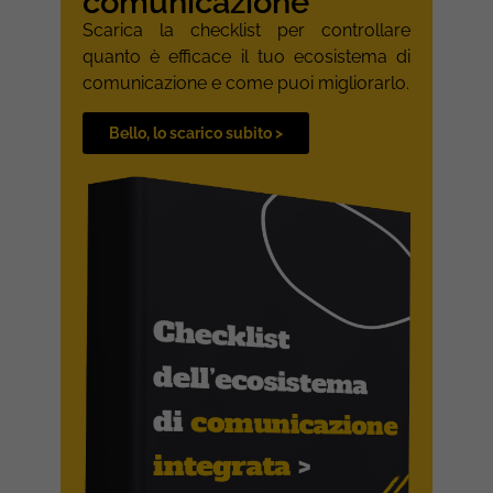
comunicazione
Scarica la checklist per controllare
quanto è efficace il tuo ecosistema di
comunicazione e come puoi migliorarlo.
Bello, lo scarico subito >