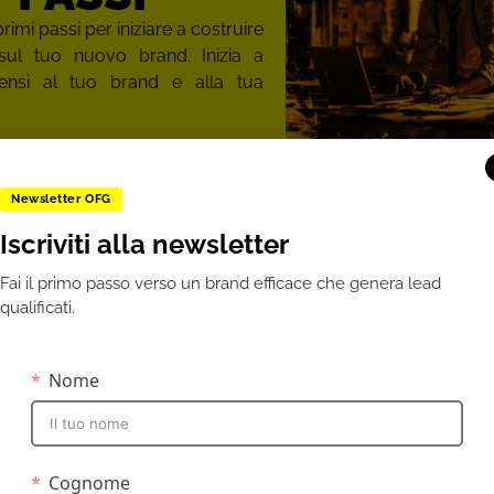
primi passi per iniziare a costruire
sul tuo nuovo brand. Inizia a
ensi al tuo brand e alla tua
Newsletter OFG
omnichannel così come lo
Iscriviti alla newsletter
Fai il primo passo verso un brand efficace che genera lead
qualificati.
retenzioso, che una strategia omnichannel sia effettivamente
mo anche dubitare).
 anni la parola‑magica del retail e della
comunicazione
: inte
tplace in una visione fluida del cliente. Ma oggi quell’appr
concreto, non almeno come la teoria avrebbe voluto) risulta 
 gestire e sincronizzare i canali, mentre la realtà sta anda