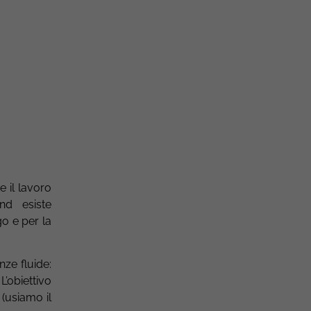
e il lavoro
nd esiste
go e per la
nze fluide:
. L’obiettivo
 (usiamo il