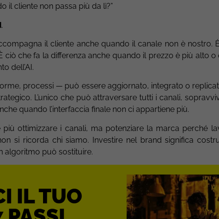
il cliente non passa più da lì?”
d
.
ccompagna il cliente anche quando il canale non è nostro. È 
 È ciò che fa la differenza anche quando il prezzo è più alto 
o dell’AI.
aforme, processi — può essere aggiornato, integrato o replicat
trategico. L’unico che può attraversare tutti i canali, sopravviv
nche quando l’interfaccia finale non ci appartiene più.
è più ottimizzare i canali, ma potenziare la marca perché la
on si ricorda chi siamo. Investire nel brand significa costru
 algoritmo può sostituire.
I IL TUO
 PASSI