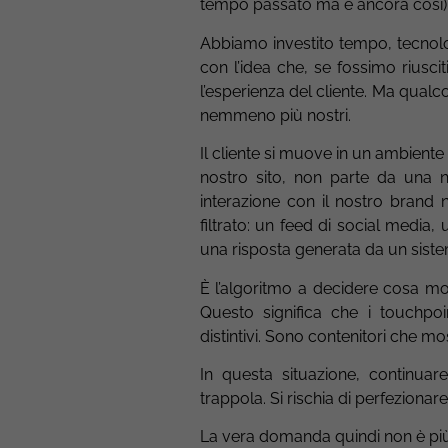
tempo passato ma è ancora così)
Abbiamo investito tempo, tecnolo
con l’idea che, se fossimo riusc
l’esperienza del cliente. Ma qualc
nemmeno più nostri.
Il cliente si muove in un ambient
nostro sito, non parte da una ne
interazione con il nostro brand
filtrato: un feed di social medi
una risposta generata da un sistema
È l’algoritmo a decidere cosa mos
Questo significa che i touchpoin
distintivi. Sono contenitori che m
In questa situazione, continuare
trappola. Si rischia di perfeziona
La vera domanda quindi non è più