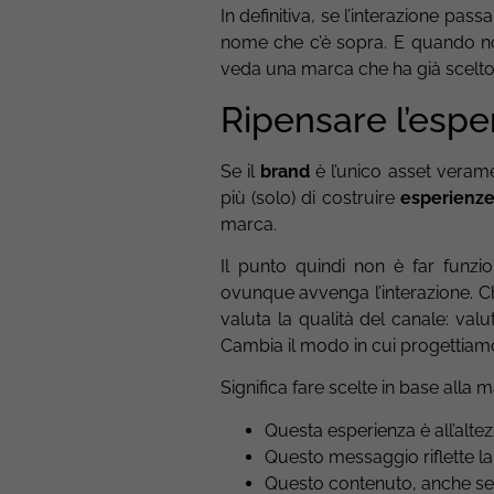
In definitiva, se l’interazione passa
nome che c’è sopra. E quando non
veda una marca che ha già scelto
Ripensare l’esper
Se il
brand
è l’unico asset verame
più (solo) di costruire
esperienze
marca.
Il punto quindi non è far funzi
ovunque avvenga l’interazione. Che
valuta la qualità del canale: va
Cambia il modo in cui progettiamo 
Significa fare scelte in base alla 
Questa esperienza è all’alt
Questo messaggio riflette l
Questo contenuto, anche se 