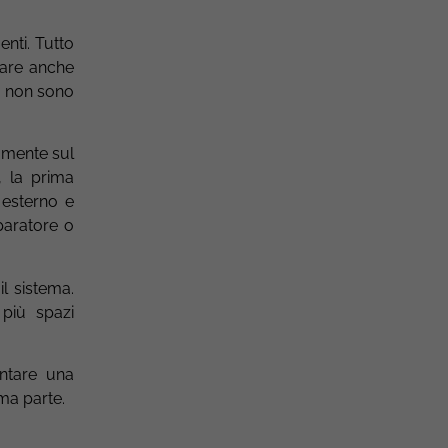
nti. Tutto
nare anche
o, non sono
amente sul
, la prima
 esterno e
paratore o
l sistema.
 più spazi
entare una
ima parte.