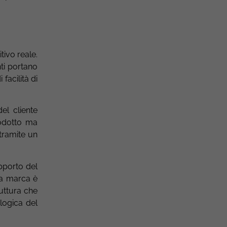
ivo reale.
nti portano
facilità di
el cliente
rodotto ma
 tramite un
pporto del
 La marca è
ruttura che
logica del