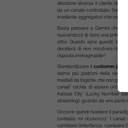
direzione diversa. Il cliente dec
da un canale controllato: l’incon
mediante aggregatori che non ap
Basta pensare a Gemini che si 
riuscendoci) di dare una prima 
oltre. Questo apre quesiti: sig
deciderà di non mostrare risult
risposta immaginabile?
Standardizzare il
customer jour
siamo più padroni della sequenz
mediati da logiche che non possia
canali” rischia di essere un’atti
Kansas City” (Lucky Number Slevi
streaming), guardo da una parte 
Occorre quindi rivedere il paradi
contesto mi riconosco”. I canali 
cambiare l’interfaccia, cambiare l