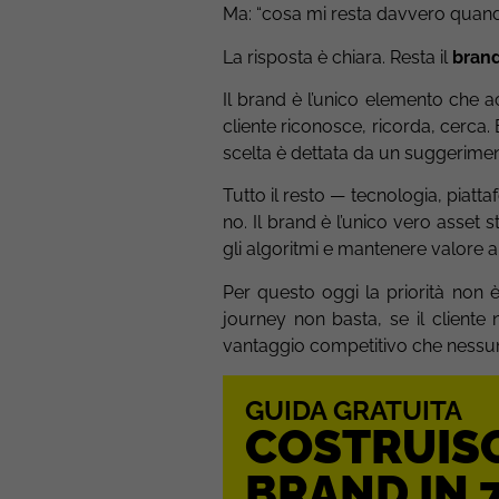
Ma: “cosa mi resta davvero quando 
La risposta è chiara. Resta il
bran
Il brand è l’unico elemento che a
cliente riconosce, ricorda, cerca.
scelta è dettata da un suggeriment
Tutto il resto — tecnologia, piatt
no. Il brand è l’unico vero asset s
gli algoritmi e mantenere valore a
Per questo oggi la priorità non 
journey non basta, se il cliente n
vantaggio competitivo che nessun
GUIDA GRATUITA
COSTRUISC
BRAND IN 7