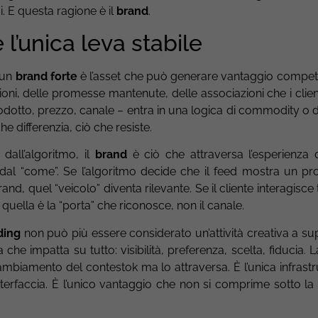
i. E questa ragione è il
brand
.
 l’unica leva stabile
 un
brand forte
è l’asset che può generare vantaggio competit
ioni, delle promesse mantenute, delle associazioni che i clie
odotto, prezzo, canale – entra in una logica di commodity o di 
he differenzia, ciò che resiste.
dall’algoritmo, il
brand
è ciò che attraversa l’esperienza d
dal “come”. Se l’algoritmo decide che il feed mostra un p
nd, quel “veicolo” diventa rilevante. Se il cliente interagisce
quella è la “porta” che riconosce, non il canale.
ding
non può più essere considerato un’attività creativa a su
 che impatta su tutto: visibilità, preferenza, scelta, fiducia.
cambiamento del contestok ma lo attraversa. È l’unica infrast
erfaccia. È l’unico vantaggio che non si comprime sotto la 