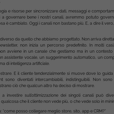
.
gia e risorse per sincronizzare dati, messaggi e comportame
iti a governare bene i nostri canali, avremmo potuto gover
osa è cambiato. Oggi i canali non bastano più. E, a dire il ver
e diverso da quello che abbiamo progettato. Non arriva dirett
wsletter, non inizia un percorso predefinito. In molti casi
 non avviene in un canale che gestiamo ma in un contesto
a, un assistente vocale, un suggerimento automatico, un com
 di intelligenza artificiale.
trare. E il cliente tendenzialmente si muove dove lo guida i
t sono diventati intercambiabili, indistinguibili. Non sono
ostrano ciò che qualcun altro ha deciso di mostrare.
 a investire sull’ottimizzazione dei singoli canali può div
re qualcosa che il cliente non vede più, o che vede solo in min
: “come posso collegare meglio store, sito, app e CRM?”