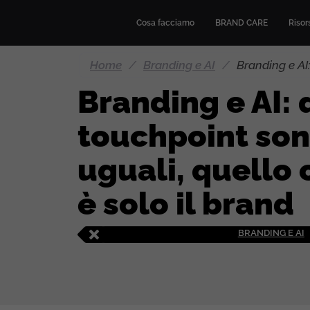
Cosa facciamo
BRAND CARE
Risors
Home
/
Branding e AI
/
Branding e AI:
Branding e AI: 
touchpoint son
uguali, quello
è solo il brand
BRANDING E AI