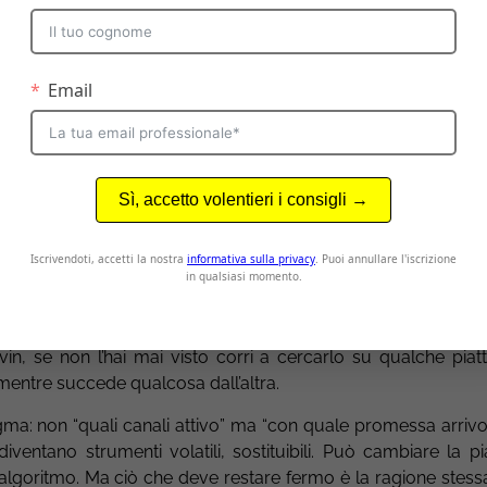
ide dove, quando e come interagire. Spesso però l’interazione
tro può avvenire su un feed personalizzato, attraverso un ass
partengono al nostro ecosistema.
intromette in ogni ricerca che facciamo in Google cercan
risposta che spesso spegne ogni entusiasmo di andare ad ap
nifica che in un futuro sito e SEO non serviranno più? Qua
ati ma di mostrare solo una grossa chat con Gemini che ci
ney
attraverso i canali quindi non basta più. Il vero problem
a, della piattaforma, del momento. I touchpoint diventan
mo gestire. In questo scenario perpetuare un’ottica di “integ
vità difensiva che distrae dal vero obiettivo: è un po’ come
n, se non l’hai mai visto corri a cercarlo su qualche piat
mentre succede qualcosa dall’altra.
gma: non “quali canali attivo” ma “con quale promessa arrivo”
diventano strumenti volatili, sostituibili. Può cambiare la p
’algoritmo. Ma ciò che deve restare fermo è la ragione stessa