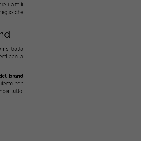
le. La fa il
meglio che
and
n si tratta
enti con la
del brand
cliente non
bia tutto.