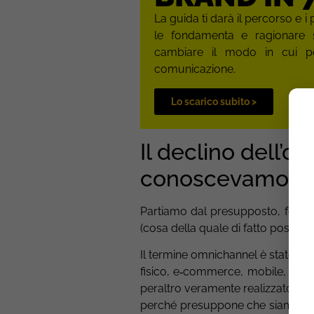
La guida ti darà il percorso e i 
le fondamenta e ragionare 
cambiare il modo in cui p
comunicazione.
Lo scarico subito >
Il declino dell’
conoscevamo
Partiamo dal presupposto, forse p
(cosa della quale di fatto possia
Il termine omnichannel è stato per
fisico, e‑commerce, mobile, marke
peraltro veramente realizzato in 
perché presuppone che siamo noi a