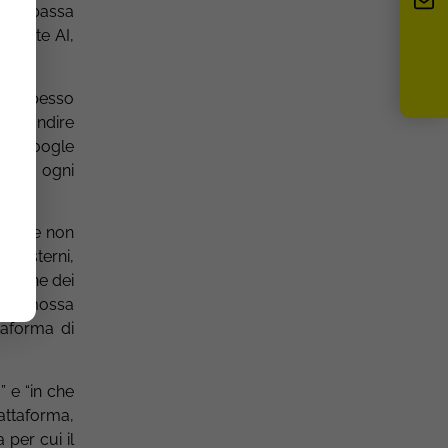
 non passa
istente AI,
do (spesso
profondire
ndo Google
 darà ogni
a è che non
o esterni,
razione dei
 la “mossa
taforma di
 e “in che
iattaforma,
 per cui il