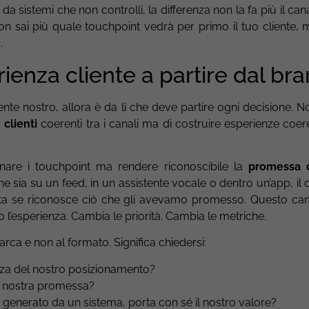
 da sistemi che non controlli, la differenza non la fa più il cana
 sai più quale touchpoint vedrà per primo il tuo cliente, 
.
ienza cliente a partire dal br
nte nostro, allora è da lì che deve partire ogni decisione. No
 clienti
coerenti tra i canali ma di costruire esperienze coer
onare i touchpoint ma rendere riconoscibile la
promessa 
 sia su un feed, in un assistente vocale o dentro un’app, il 
luta se riconosce ciò che gli avevamo promesso. Questo cam
l’esperienza. Cambia le priorità. Cambia le metriche.
marca e non al formato. Significa chiedersi:
ezza del nostro posizionamento?
a nostra promessa?
generato da un sistema, porta con sé il nostro valore?