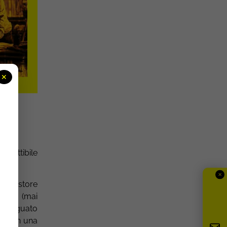
✕
 fattibile
✕
grare store
occio (mai
inadeguato
ndo in una