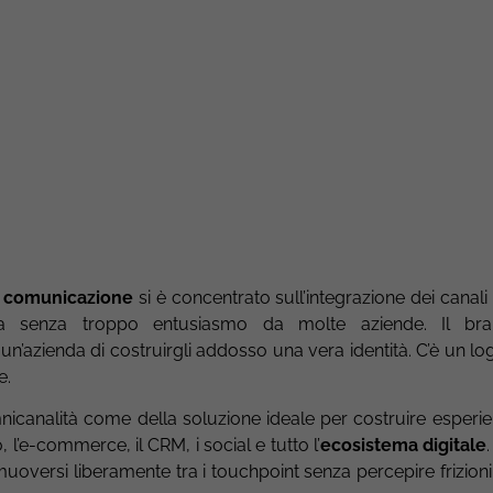
e comunicazione
si è concentrato sull’integrazione dei canali 
a senza troppo entusiasmo da molte aziende. Il bra
un’azienda di costruirgli addosso una vera identità. C’è un lo
e.
mnicanalità come della soluzione ideale per costruire esperie
o, l’e-commerce, il CRM, i social e tutto l’
ecosistema digitale
muoversi liberamente tra i touchpoint senza percepire frizioni