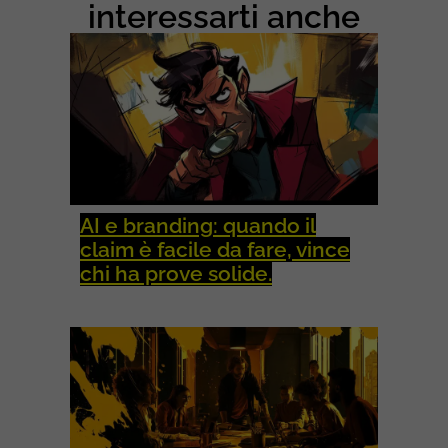
O
interessarti anche
C
I
A
L
M
E
D
I
A
AI e branding: quando il
claim è facile da fare, vince
chi ha prove solide.