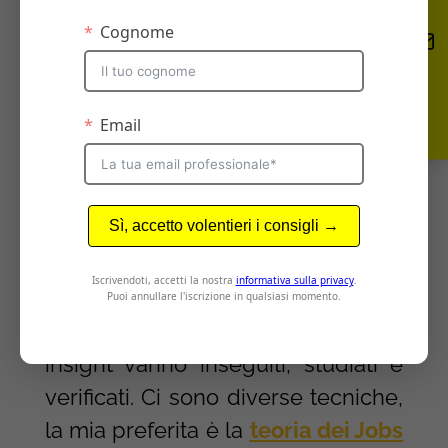
parlare di insight.
Trovare un insight quindi di base
significa in parte spiegare il
comportamento di diverse
persone
attraverso un’unica
motivazione.
Come si trovano gli insight? Beh,
questa è la parte difficile. Non è
che uno va in giro per strada e
inciampa in un insight. I consumer
insight vanno inseguiti, studiati e
verificati. Ci sono diverse tecniche,
la mia preferita è la
teoria dei Jobs