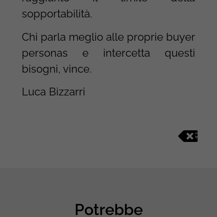
sopportabilità.
Chi parla meglio alle proprie buyer
personas e intercetta questi
bisogni, vince.
Luca Bizzarri
C
O
N
T
E
N
T
&
Potrebbe
S