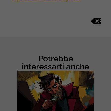
D
I
G
I
T
A
L
M
Potrebbe
A
R
interessarti anche
K
E
T
I
N
G