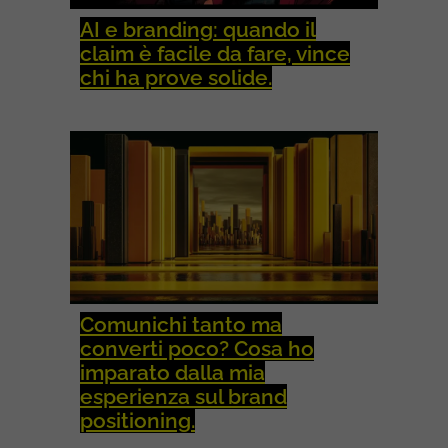
AI e branding: quando il
claim è facile da fare, vince
chi ha prove solide.
Comunichi tanto ma
converti poco? Cosa ho
imparato dalla mia
esperienza sul brand
positioning.