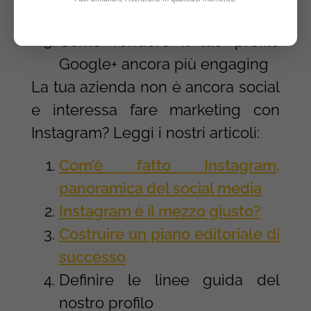
profilo
Come rendere il tuo profilo
Google+ ancora più engaging
La tua azienda non è ancora social
e interessa fare marketing con
Instagram? Leggi i nostri articoli:
Com’è fatto Instagram,
panoramica del social media
Instagram è il mezzo giusto?
Costruire un piano editoriale di
successo
Definire le linee guida del
nostro profilo