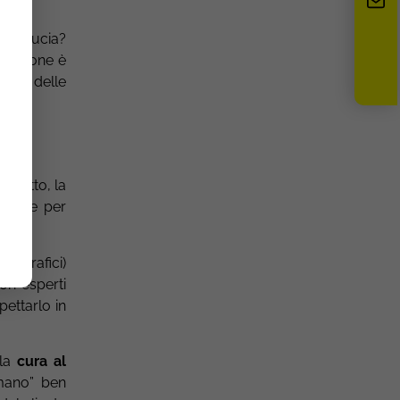
? Fiducia?
rsazione è
oce
e delle
il tatto, la
ibride per
enografici)
on esperti
pettarlo in
 la
cura al
 mano” ben