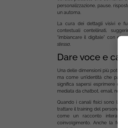
personalizzazione, pause, rispost
un automa.
La cura dei dettagli visivi e f
contestuali centellinati, sugg
“imbiancare il digitale” con el
stessa
.
Dare voce e cara
Una delle dimensioni più potenti
ma come un’identità che parla, 
significa sapersi esprimere co
mediata da chatbot, email, notifich
Quando i canali fisici sono limit
trattare il training del personal
come un racconto interattivo
coinvolgimento. Anche la formaz