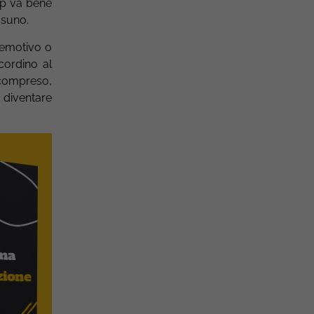
pp va bene
ssuno.
 emotivo o
cordino al
, compreso,
ò diventare