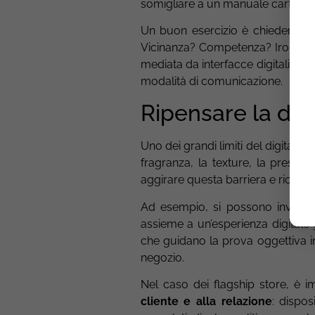
somigliare a un manuale cartaceo
Un buon esercizio è chiedersi: q
Vicinanza? Competenza? Ironia? 
mediata da interfacce digitali? Le
modalità di comunicazione.
Ripensare la dem
Uno dei grandi limiti del digitale è 
fragranza, la texture, la presen
aggirare questa barriera e ricrear
Ad esempio, si possono inviare kit
assieme a un’esperienza digitale
che guidano la prova oggettiva in 
negozio.
Nel caso dei flagship store, è i
cliente e alla relazione
: dispo