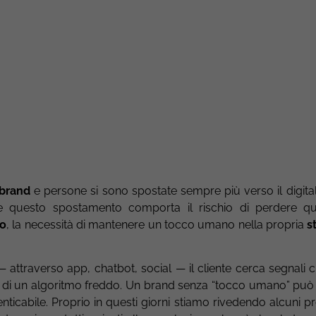
brand
e persone si sono spostate sempre più verso il digita
he questo spostamento comporta il rischio di perdere qu
o
, la necessità di mantenere un tocco umano nella propria
s
— attraverso app, chatbot, social — il cliente cerca segnali 
on di un algoritmo freddo. Un brand senza “tocco umano” pu
enticabile. Proprio in questi giorni stiamo rivedendo alcuni p