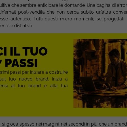
ntuitiva che sembra anticipare le domande. Una pagina di erro
e. Un’email post-vendita che non cerca subito un’altra conv
sse autentico. Tutti questi micro-momenti, se progettati
te e distintiva.
I IL TUO
 PASSI
primi passi per iniziare a costruire
sul tuo nuovo brand. Inizia a
ensi al tuo brand e alla tua
e
si gioca spesso nei margini: nei secondi in più che un brand