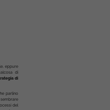
le, eppure
alcosa di
trategia di
che parlino
ò sembrare
rocessi del