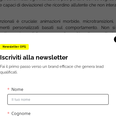
e capaci di deviazione) che ricordino all’utente che non inte
unzionali è cruciale: animazioni morbide, microtransizioni
erimenti personalizzati basati sul comportamento. Non si
ementi umani ma di far emergere l’umanità
nella progettazio
Newsletter OFG
ttere al brand
Iscriviti alla newsletter
 del tocco umano è la
voce del brand
, intesa non come sem
Fai il primo passo verso un brand efficace che genera lead
risponde, cambia tono in base al contesto. Definire il
ton
qualificati.
n coerenza, empatia e personalità, anche quando la comun
e o post sui social.
ati, la voce diventa un ponte fondamentale per la relazione.
e di vendita come un mero trasferimento di informazioni, essa
, con capitoli che generano curiosità, momenti di s
ione online può essere narrata, gamificata, resa viva, e