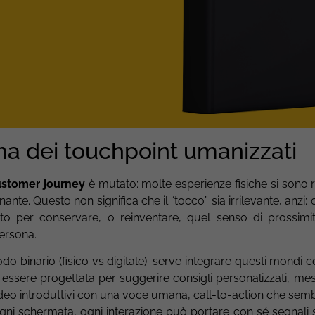
ma dei touchpoint umanizzati
ustomer journey
è mutato: molte esperienze fisiche si sono r
ante. Questo non significa che il “tocco” sia irrilevante, anzi:
to per conservare, o reinventare, quel senso di prossimi
ersona.
o binario (fisico vs digitale): serve integrare questi mondi 
essere progettata per suggerire consigli personalizzati, me
deo introduttivi con una voce umana, call-to-action che sembr
ni schermata, ogni interazione può portare con sé segnali sot