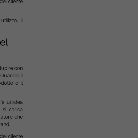
del cliente
ilizzo, il
el
tupire con
 Quando il
dotto o il
fa un’idea
 si carica
ratore che
rand.
el cliente