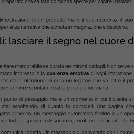
le preparato che sa fare domande aperte per capire i desideri 
mostrazione di un prodotto ma è il suo racconto, il suo ut
esperienza narrativa che stimola immaginazione e desiderio.
: lasciare il segno nel cuore d
entare memorabile se curata nei minimi dettagli. Non serve s
 rimane impresso è la
coerenza emotiva
di ogni interazione.
ntinuità e intenzione, si crea un legame che va oltre il pro
erenza non è scontata e basta poco per incrinarla.
 punto di passaggio ma è un momento in cui il cliente si 
o stai ascoltando, di quanto lo consideri. Una pagina che
getto generico, un messaggio automatico freddo o un ope
ano forte, e spesso in dissonanza, con il tono dichiarato dal b
to comunica rispetto. Un messaggio di benvenuto con il nome d