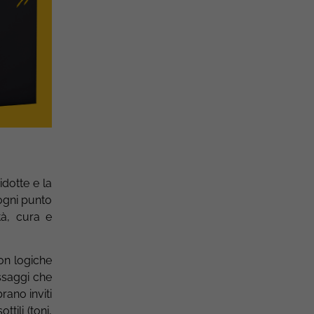
idotte e la
 ogni punto
tà, cura e
con logiche
ssaggi che
ano inviti
tili (toni,