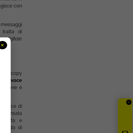
ragisce con
, messaggi
 tratta di
ne digitale
✕
plice copy
o di voce
icazione è
✕
 Invece di
 va pensata
coperta e
vitando di