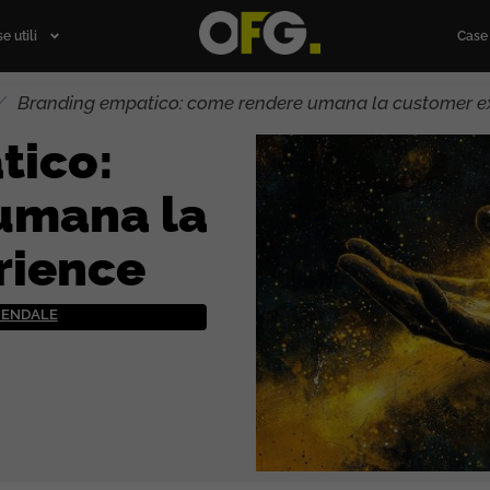
e utili
Case 
/
Branding empatico: come rendere umana la customer e
tico:
umana la
rience
ZIENDALE