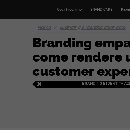
Cosa facciamo
BRAND CARE
Risors
Home
/
Branding e identità aziendale
Branding empa
come rendere 
customer expe
BRANDING E IDENTITÀ A