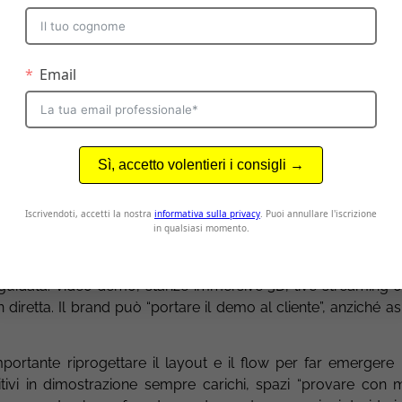
 trasposto.
uando il brand parla con un cliente, cosa vuole far sentire
E come veicolare queste sensazioni anche quando la conve
 risposte a queste domande diventano i pilastri del
tono di v
o e l’esperienza del cliente
la difficoltà a trasmettere l’esperienza sensoriale del prodotto: 
za fisica. Ma molte marche stanno sperimentando strategie 
e l’effetto demo o “prova” anche a distanza.
 esperienziali (mini campioni, materiali tattili, elementi sc
 guidata: video demo, stanze immersive 3D, live streaming c
diretta. Il brand può “portare il demo al cliente”, anziché as
mportante riprogettare il layout e il flow per far emergere
sitivi in dimostrazione sempre carichi, spazi “provare con