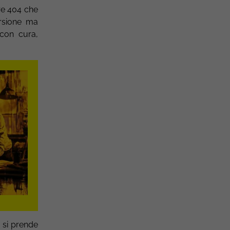
re 404 che
ersione ma
 con cura,
 si prende