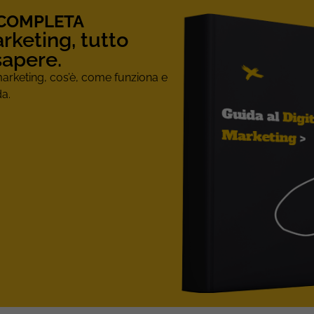
 COMPLETA
arketing, tutto
sapere.
marketing, cos’è, come funziona e
da.