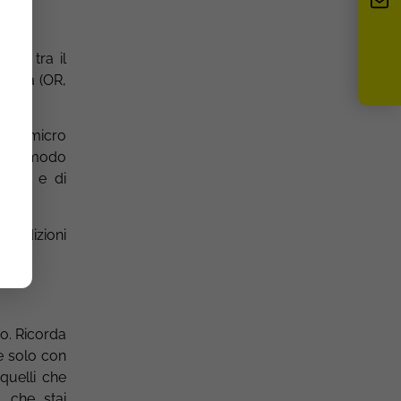
orto tra il
ertura (OR,
ing
.
, un micro
to in modo
ture e di
condizioni
ro. Ricorda
re solo con
quelli che
o che stai