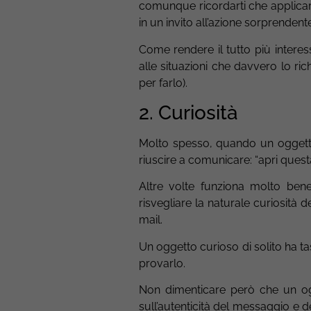
comunque ricordarti che applicare
in un invito all’azione sorprendent
Come rendere il tutto più interess
alle situazioni che davvero lo ri
per farlo).
2. Curiosità
Molto spesso, quando un oggett
riuscire a comunicare: “apri ques
Altre volte funziona molto be
risvegliare la naturale curiosità de
mail.
Un oggetto curioso di solito ha tas
provarlo.
Non dimenticare però che un og
sull’autenticità del messaggio e 