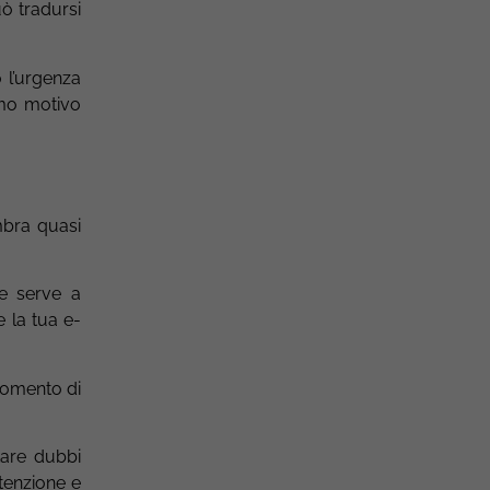
uò tradursi
o l’urgenza
imo motivo
mbra quasi
e serve a
e la tua e-
 momento di
tare dubbi
ttenzione e