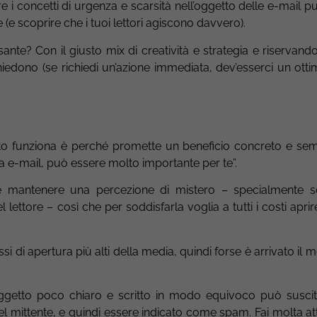
 i concetti di urgenza e scarsità nell’oggetto delle e-mail p
e (e scoprire che i tuoi lettori agiscono davvero).
ante? Con il giusto mix di creatività e strategia e riservand
chiedono (se richiedi un’azione immediata, dev’esserci un ott
o funziona è perché promette un beneficio concreto e se
ta e-mail, può essere molto importante per te”.
ne mantenere una percezione di mistero – specialmente s
l lettore – così che per soddisfarla voglia a tutti i costi aprir
si di apertura più alti della media, quindi forse è arrivato il
getto poco chiaro e scritto in modo equivoco può susci
del mittente, e quindi essere indicato come spam. Fai molta a