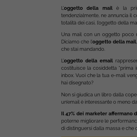
L’
oggetto della mail
è la prim
tendenzialmente, ne annuncia il c
totalità dei casi, l’oggetto della 
Una mail con un oggetto poco ril
Diciamo che l’
oggetto della mail
che stai mandando.
L’
oggetto della email
rappresen
costituisce la cosiddetta “prima 
inbox. Vuoi che la tua e-mail veng
hai disegnato?
Non si giudica un libro dalla cope
un’email è interessante o meno da
Il 47% dei marketer affermano 
poterne migliorare le performan
di distinguersi dalla massa e che co