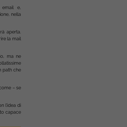
 email e,
one, nella
rà aperta.
ire la mail
gio, ma ne
llatissime
on path che
eccome – se
n l’idea di
tto capace