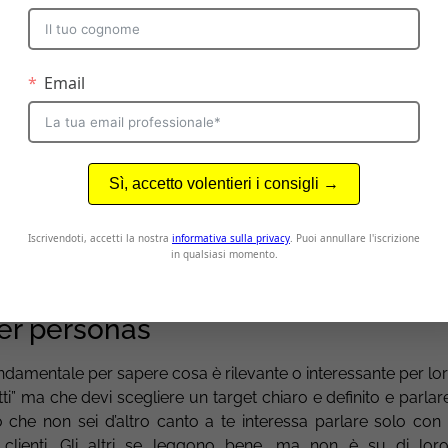
 oggetto email efficace
i un oggetto email è, quindi, il
tasso di apertura
cioè il rapp
 a quelle che sono state aperte per essere lette. Il tasso di ap
ase che viene calcolato in ogni
piattaforma di email market
 sintesi di una mail e quindi è un riassunto di poche parole
tarsi a indicare uno o due temi ma può anche essere utilizza
ertente per arrivare ad avere un maggior numero di aper
fficace
sono necessarie 2 best practice da seguire, 2 pre
e e schiarirsi le idee.
er personas
ondamentale per sapere cosa è rilevante o interessante per lo
ti” ma che devi scegliere un target chiaro e definito e parla
o che non sei d’altro canto a te interessa parlare solo con 
 clienti. Gli altri se leggono bene, ma non è su di lor