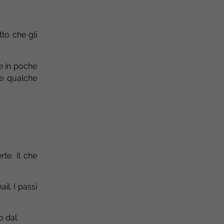
tto che gli
e in poche
re qualche
te. Il che
il. I passi
o dal