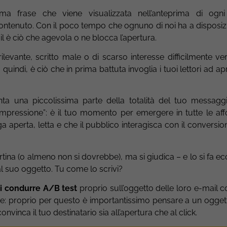
a frase che viene visualizzata nell’anteprima di ogni
ontenuto. Con il poco tempo che ognuno di noi ha a disposizi
mail è ciò che agevola o ne blocca l’apertura.
evante, scritto male o di scarso interesse difficilmente ver
, quindi, è ciò che in prima battuta invoglia i tuoi lettori ad apr
ta una piccolissima parte della totalità del tuo messag
impressione”: è il tuo momento per emergere in tutte le affo
a aperta, letta e che il pubblico interagisca con il conversi
rtina (o almeno non si dovrebbe), ma si giudica – e lo si fa 
l suo oggetto. Tu come lo scrivi?
di condurre A/B test
proprio sull’oggetto delle loro e-mail co
ce: proprio per questo è importantissimo pensare a un ogge
nvinca il tuo destinatario sia all’apertura che al click.