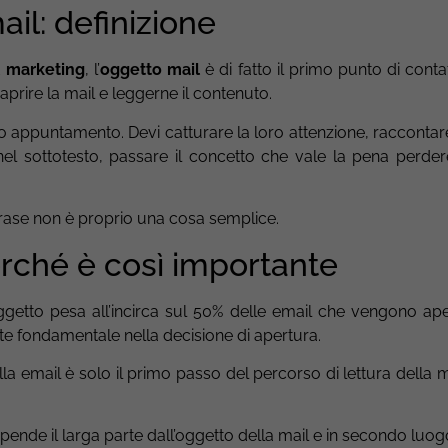
ail: definizione
 marketing
, l’
oggetto mail
è di fatto il primo punto di conta
aprire la mail e leggerne il contenuto.
o appuntamento. Devi catturare la loro attenzione, raccontar
 nel sottotesto, passare il concetto che vale la pena perde
frase non è proprio una cosa semplice.
rché è così importante
ggetto pesa all’incirca sul 50% delle email che vengono aper
te fondamentale nella decisione di apertura.
 email è solo il primo passo del percorso di lettura della ma
ipende il larga parte dall’oggetto della mail e in secondo luog