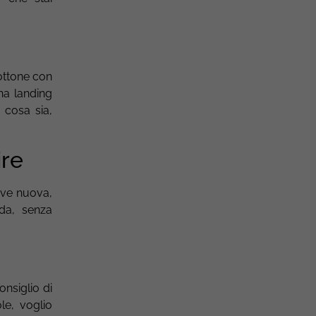
bottone con
na landing
 cosa sia,
ire
ave nuova,
nda, senza
onsiglio di
le, voglio