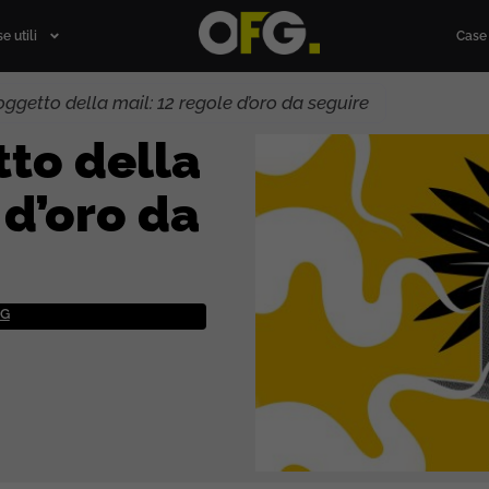
e utili
Case 
’oggetto della mail: 12 regole d’oro da seguire
tto della
 d’oro da
NG