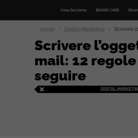
Cosa facciamo
BRAND CARE
Risors
Home
/
Digital Marketing
/
Scrivere l
Scrivere l’ogge
mail: 12 regole
seguire
DIGITAL MARKETI