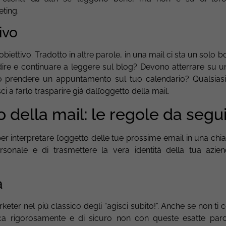
eting.
ivo
iettivo. Tradotto in altre parole, in una mail ci sta un solo 
re e continuare a leggere sul blog? Devono atterrare su u
o prendere un appuntamento sul tuo calendario? Qualsiasi
i a farlo trasparire già dall’oggetto della mail.
o della mail: le regole da segu
er interpretare l’oggetto delle tue prossime email in una chi
rsonale e di trasmettere la vera identità della tua azie
a
eter nel più classico degli “agisci subito!”. Anche se non ti c
ica rigorosamente e di sicuro non con queste esatte paro