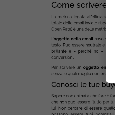
Come scrivere un
La metrica legata all’efficiacia d
totale delle email inviate rispetto
Open Rate) è una delle metriche b
L’
oggetto della email
nasce come
testo. Può essere neutrale e limi
brillante e – perché no – div
conversioni.
Per scrivere un
oggetto email e
senza le quali meglio non proceder
Conosci le tue buy
Sapere con chi hai a che fare è f
che non puoi essere “tutto per tut
lui. Non cercare di essere quell
possono essere tuoi potenziali