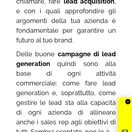
chiamare, fare
lead acquisition
,
e con i quali approfondire gli
argomenti della tua azienda è
fondamentale per garantire un
futuro al tuo brand.
✕
Delle buone
campagne di lead
Newsletter OFG
generation
quindi sono alla
Iscriviti alla newsletter
base di ogni attività
Fai il primo passo verso un brand efficace che
commerciale: come fare lead
genera lead qualificati.
generation e, soprattutto, come
gestire le lead sta alla capacità
✕
di ogni azienda di allineare
anche i sales rep agli obiettivi di
tutti. Sembra scontato, non lo è.