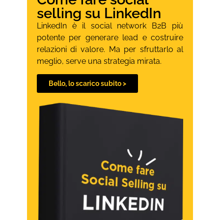
selling su LinkedIn
LinkedIn è il social network B2B più
potente per generare lead e costruire
relazioni di valore. Ma per sfruttarlo al
meglio, serve una strategia mirata.
Bello, lo scarico subito >