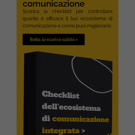
comunicazione
Scarica la checklist per controllare
quanto è efficace il tuo ecosistema di
comunicazione e come puoi migliorarlo.
Bello, lo scarico subito >