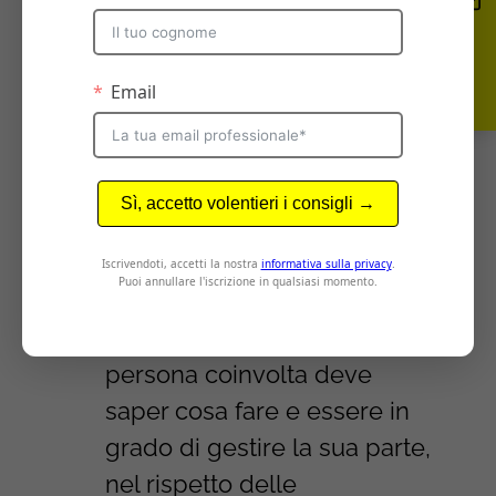
tempo di attesa per la risposta al
ticket.
Ovviamente, i fattori che entrano
in gioco sull’efficacia dell’intero
ecosistema dipendono da 2
cose principalmente:
Processi
. Ovviamente tutto
deve girare alla perfezione,
ogni reparto aziendale o
persona coinvolta deve
saper cosa fare e essere in
grado di gestire la sua parte,
nel rispetto delle