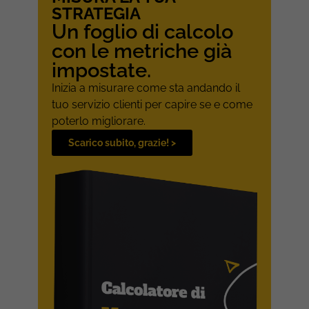
STRATEGIA
Un foglio di calcolo
con le metriche già
impostate.
Inizia a misurare come sta andando il
tuo servizio clienti per capire se e come
poterlo migliorare.
Scarico subito, grazie! >