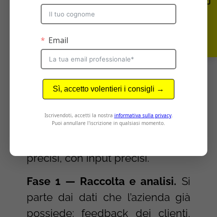
minuti.
Il processo in 5 fasi:
come si usa davvero
Un processo di posizionamento
assistito dall’AI non è “scrivi un
prompt e leggi la risposta.” È un
lavoro strutturato in cui la
macchina entra in momenti
precisi, con input precisi.
Fase 1 — Raccolta e analisi.
Si
parte dai dati che l’azienda già
possiede: feedback dei clienti,