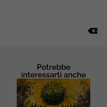
C
O
M
U
N
I
C
A
Potrebbe
Z
I
interessarti anche
O
N
E