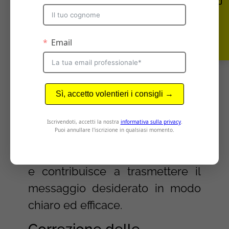
Verifica della leggibilità e
correzione delle bozze
Durante la creazione del layout,
è fondamentale assicurarsi che il
testo sia leggibile. Ciò include la
scelta di caratteri appropriati, la
dimensione del testo e lo spazio
tra le righe (interlinea). Un layout
ben progettato facilita la lettura
e contribuisce a trasmettere il
messaggio desiderato in modo
chiaro ed efficace.