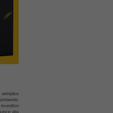
a semplice
’ambiente,
nvestitori
uisce alla