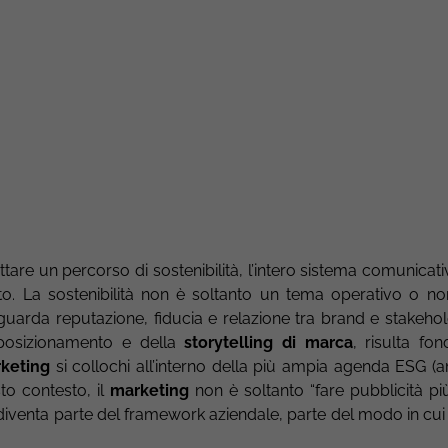
are un percorso di sostenibilità, l’intero sistema comunicati
o. La sostenibilità non è soltanto un tema operativo o no
guarda reputazione, fiducia e relazione tra brand e stakehold
 posizionamento e della
storytelling di marca
, risulta fo
keting
si collochi all’interno della più ampia agenda ESG (a
to contesto, il
marketing
non è soltanto “fare pubblicità pi
: diventa parte del framework aziendale, parte del modo in cui
.