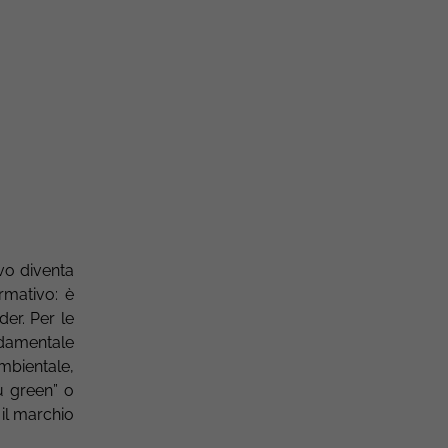
vo diventa
rmativo: è
er. Per le
ndamentale
mbientale,
ù green” o
 il marchio