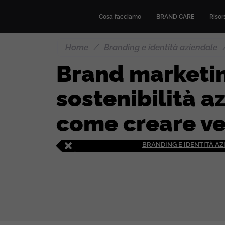
Cosa facciamo
BRAND CARE
Risors
Home
/
Branding e identità aziendale
Brand marketi
sostenibilità a
come creare ve
BRANDING E IDENTITÀ A