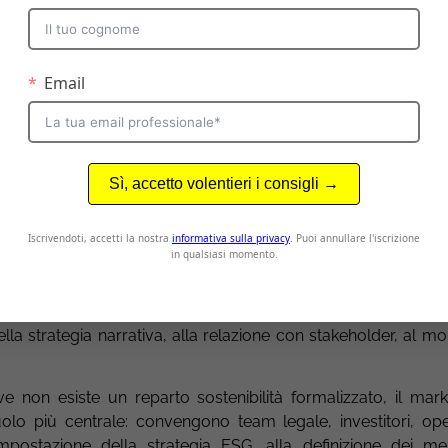
e “swim lanes” del brand mark
ESG
re un percorso di sostenibilità, è utile chiarire chi fa cos
ntera responsabilità del tema ma deve definire chiaramente 
i operiamo definendo le “swim lanes”, le linee operative, all
spettano a marketing, cosa spettano a sostenibilità, cosa 
anziari o professional services, esistono spesso dipartimenti de
ility Officer. In questi casi il marketing interviene soprattutto
pensiero di leadership. In realtà però anche in questi casi i
ella strategia narrativa, alla relazione con stakeholder, al m
ove non esiste un reparto sostenibilità formalizzato, il mark
 più centrale: convengono team legale, investitori, oper
’impostazione della strategia ESG, alla definizione dei me