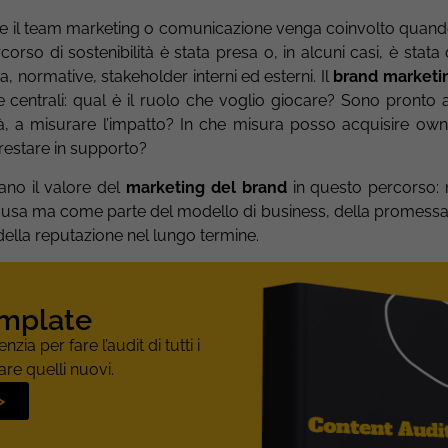
 il team marketing o comunicazione venga coinvolto quand
orso di sostenibilità è stata presa o, in alcuni casi, è stata
ia, normative, stakeholder interni ed esterni. Il
brand marketi
centrali: qual è il ruolo che voglio giocare? Sono pronto a 
lità, a misurare l’impatto? In che misura posso acquisire own
restare in supporto?
cano il valore del
marketing del brand
in questo percorso
ausa ma come parte del modello di business, della promessa a
ella reputazione nel lungo termine.
emplate
zia per fare l’audit di tutti i
are quelli nuovi.
>