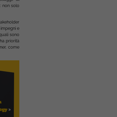
a: non solo
takeholder
i impegni e
 quali sono
ha priorità
tner, come