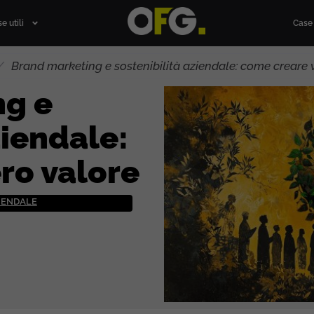
e utili
Case 
/
Brand marketing e sostenibilità aziendale: come creare 
ng e
ziendale:
ro valore
ZIENDALE