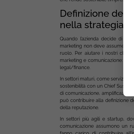
Definizione dell
nella strategia 
Quando l’azienda decide di avvia
marketing non deve assumersi l’i
ruolo. Per aiutare i nostri client
marketing e comunicazione: cosa 
legal/finance.
In settori maturi, come servizi fin
sostenibilità con un Chief Sustainab
di comunicazione, amplificazione, 
può contribuire alla definizione d
della reputazione.
In settori più agili e startup, d
comunicazione assumono un ruolo
fanno carico di contribuire all