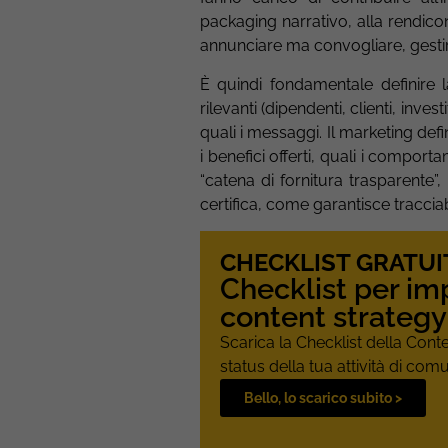
packaging narrativo, alla rendicon
annunciare ma convogliare, gestir
È quindi fondamentale definire la
rilevanti (dipendenti, clienti, inve
quali i messaggi. Il marketing def
i benefici offerti, quali i comport
“catena di fornitura trasparente
certifica, come garantisce tracciab
CHECKLIST GRATUI
Checklist per im
content strategy
Scarica la Checklist della Cont
status della tua attività di com
Bello, lo scarico subito >