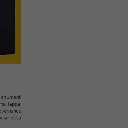
o strumenti
ima tappa:
 governance
base della