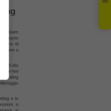
eting
a. Il team
il proprio
’interno di
spettano a
dicati alla
 nelle fasi
l marketing
onitoraggio
eting e la
azioni, si
ssaggi, al