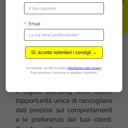
recensione online, un post sui
social media o un video tutorial.
Attraverso un’attività di
digital
branding
le aziende possono
controllare il proprio
brand
storytelling
, comunicando
direttamente con i consumatori
e gestendo attivamente la
propria reputazione online.
Il digital branding offre anche
l’opportunità unica di raccogliere
dati preziosi sui comportamenti
e le preferenze dei tuoi clienti.