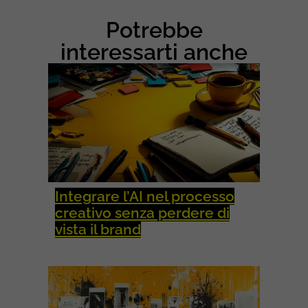
L
M
Potrebbe
A
R
interessarti anche
K
E
T
I
N
G
Integrare l’AI nel processo
creativo senza perdere di
vista il brand