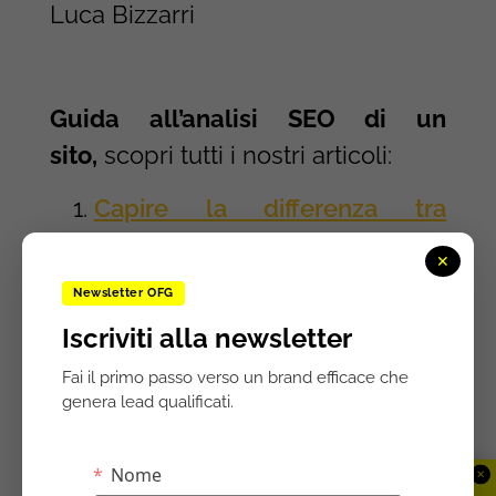
Luca Bizzarri
Guida all’analisi SEO di un
sito,
scopri tutti i nostri articoli:
Capire la differenza tra
indicizzazione e
✕
posizionamento
Newsletter OFG
Head Terms vs. Long Tail,
Iscriviti alla newsletter
trovare le keyword giuste
Fai il primo passo verso un brand efficace che
Come creare una lista di
genera lead qualificati.
keyword
Come trovare le keyword per
✕