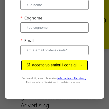
cui il mio sito si potrebbe
indicizzare
Scoprire le keyword per cui il
mio sito è già indicizzato
Il mio sito è ben indicizzato?
Un semplice esercizio.
Com’è indicizzato il mio sito,
valutazione dell’as is
Contare i backlinks al mio sito
Capire il posizionamento del
mio sito: 4 tools gratuiti
Passare all’azione: 8 tool
gratuiti selezionati da OFG
Advertising