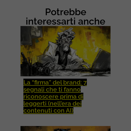
T
&
Potrebbe
S
O
interessarti anche
C
I
A
L
M
E
D
I
A
La “firma” del brand: 7
segnali che ti fanno
riconoscere prima di
leggerti (nell’era dei
contenuti con AI)