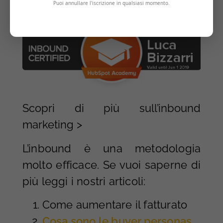
Scopri di più sull’inbound
marketing >
L’inbound è una metodologia
molto efficace. Se vuoi saperne di
più leggi i nostri articoli:
Come aumentare il fatturato
Cosa sono le buyer personas