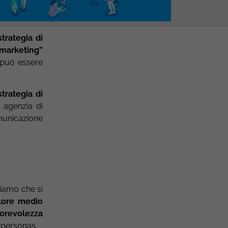
trategia di
 marketing”
 può essere
trategia di
a agenzia di
municazione
piamo che si
lore medio
torevolezza
 personas.