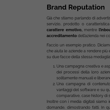
Brand Reputation
Già che stiamo parlando di adverti
servizio, prodotto o caratteristic
carattere emotivo,
mentre
l’inb
accreditamento
dell’azienda nei co
Faccio un esempio pratico. Diciamo
che aiuta le aziende a rendere più e
su due facce della stessa medagli
Una campagna creativa e aspira
dei processi della loro azie
solitamente manuali e liberan
Una campagna di contenuto c
vantaggi del software e su qu
comparative, case history di 
Inoltre con i media digitali siamo
domande, dimostrando fatti. In q