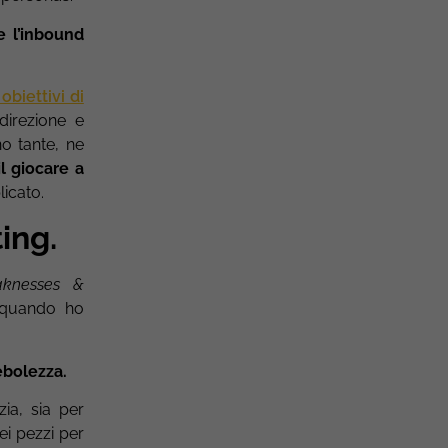
e l’inbound
 obiettivi di
irezione e
o tante, ne
l giocare a
licato.
ing.
aknesses &
a quando ho
ebolezza.
ia, sia per
ei pezzi per