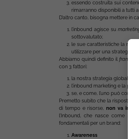
essendo costruita sui conten
rimarranno disponibili a tutti 
D’altro canto, bisogna mettere in ca
l’inbound agisce su
marketin
sottovalutato;
le sue caratteristiche la re
utilizzare per una strategia d
Abbiamo quindi definito il
framewo
con 3 fattori:
la nostra strategia globale di
l’inbound marketing e la prod
se, e come, l’uno può confluire 
Premetto subito che la risposta è a
di tempo e risorse,
non va in con
l’Inbound, che nasce come str
fondamentali per un brand:
Awareness