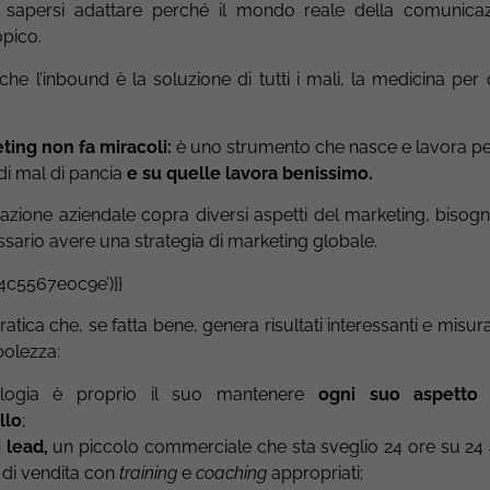
eve sapersi adattare perché il mondo reale della comunica
opico.
he l’inbound è la soluzione di tutti i mali, la medicina per
ting non fa miracoli:
è uno strumento che nasce e lavora pe
 di mal di pancia
e su quelle lavora benissimo.
cazione aziendale copra diversi aspetti del marketing, biso
sario avere una strategia di marketing globale.
4c5567e0c9e’)}}
atica che, se fatta bene, genera risultati interessanti e misur
ebolezza:
ologia è proprio il suo mantenere
ogni suo aspetto
llo
;
 lead,
un piccolo commerciale che sta sveglio 24 ore su 24 
 di vendita con
training
e
coaching
appropriati;