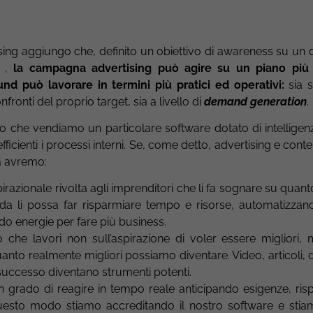
sing aggiungo che, definito un obiettivo di awareness su un
a ,
la campagna advertising può agire su un piano più 
ound può lavorare in termini più pratici ed operativi:
sia s
nfronti del proprio target, sia a livello di
demand generation
.
 che vendiamo un particolare software dotato di intelligenza
fficienti i processi interni. Se, come detto, advertising e cont
a avremo:
zionale rivolta agli imprenditori che li fa sognare su quanto 
nda li possa far risparmiare tempo e risorse, automatizzan
do energie per fare più business.
he lavori non sull’aspirazione di voler essere migliori, m
anto realmente migliori possiamo diventare. Video, articoli,
successo diventano strumenti potenti.
 in grado di reagire in tempo reale anticipando esigenze, r
uesto modo stiamo accreditando il nostro software e sti