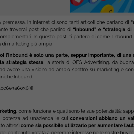
a premessa. In Internet ci sono tanti articoli che parlano di
“s
mente troverai post che parlino di
“inbound” e “strategia di
complementari. In questo post, ti parlerò di come l’Inbound
ia di marketing più ampia.
oi l’Inbound è solo una parte, seppur importante, di una s
a strategia stessa
: la storia di OFG Advertising, da buon
a ad avere una visione ad ampio spettro su marketing e co
cniche Inbound.
1cc6e3a6036’)}}
rketing
, come funziona e quali sono le sue potenzialità: sap
a potenza ad un’azienda le cui
conversioni abbiano un va
to altresì
come sia possibile utilizzarlo per aumentare l’au
del contenuto votata a generare interesse nelle nostre buyer