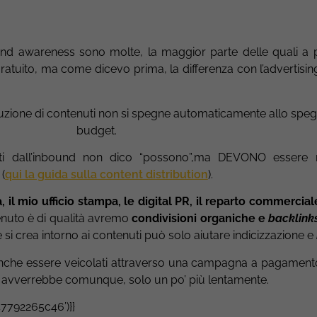
nd awareness sono molte, la maggior parte delle quali a
ratuito, ma come dicevo prima, la differenza con l’advertisin
oduzione di contenuti non si spegne automaticamente allo speg
budget.
ti dall’inbound non dico “possono”,ma DEVONO essere riu
(
qui la guida sulla content distribution
).
 il mio ufficio stampa, le digital PR,
il reparto commerciale
tenuto è di qualità avremo
condivisioni organiche e
backlink
 si crea intorno ai contenuti può solo aiutare indicizzazione e
nche essere veicolati attraverso una campagna a pagamento
 avverrebbe comunque, solo un po’ più lentamente.
7792265c46’)}}