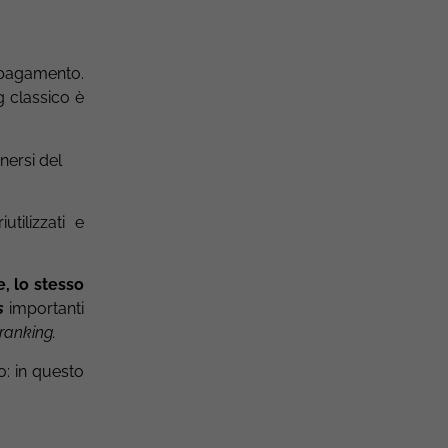
 pagamento.
g classico è
nersi del
tilizzati e
, lo stesso
s
importanti
ranking.
: in questo