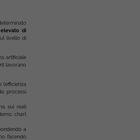
 determinato
elevato di
ul livello di
 artificiale
ent lavorano
l’efficienza
do processi
a sui reali
 demo, chart
ispondendo a
amo facendo