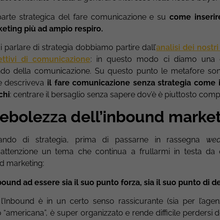
parte strategica del fare comunicazione e su
come inserir
keting più ad ampio respiro.
 parlare di strategia dobbiamo partire dall’
analisi dei nostri
ettivi di comunicazione
: in questo modo ci diamo una d
do della comunicazione
. Su questo punto le metafore son
e descriveva
il fare comunicazione senza strategia come i
chi
: centrare il bersaglio senza sapere dov’è è piuttosto comp
 debolezza dell’inbound market
ndo di strategia, p
rima di passarne in rassegna
we
a attenzione un tema che continua a frullarmi in testa d
nd marketing:
ound ad essere sia il suo punto forza, sia il suo punto di d
’Inbound è in un certo senso rassicurante (sia per l’agenz
o “americana”,
è super organizzato e rende difficile perdersi d