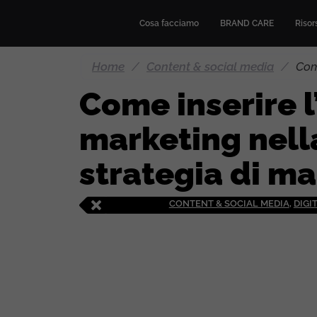
Cosa facciamo
BRAND CARE
Risors
Home
/
Content & social media
/
Com
Come inserire 
marketing nell
strategia di m
CONTENT & SOCIAL MEDIA
,
DIGI