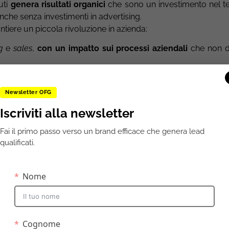
uti
genera risultati organici
che sono un investimento nel 
anche senza investimenti in advertising.
ntiere un piccola rivoluzione in azienda:
g
e
sales
,
con un impatto sui processi aziendali
che non 
ndono una metodologia che
genera risultati sul medio perio
a toccata e fuga.
Newsletter OFG
rk
entro cui muoverci e la domanda che ci poniamo oggi ha
Iscriviti alla newsletter
 marketing;
Fai il primo passo verso un brand efficace che genera lead
uzione di contenuti;
qualificati.
nell’altra.
bbastanza facile: l’inbound, anche se ha un impatto important
traddizione con il resto degli strumenti di marketing.
D’
umento per generare
lead
, assolve almeno anche ad altre