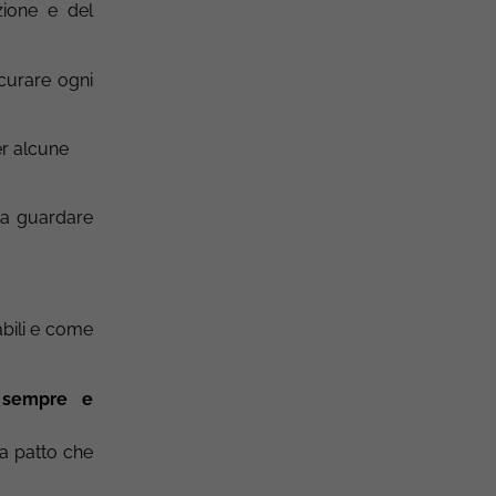
zione e del
 curare ogni
r alcune
gna guardare
abili e come
 sempre e
a patto che