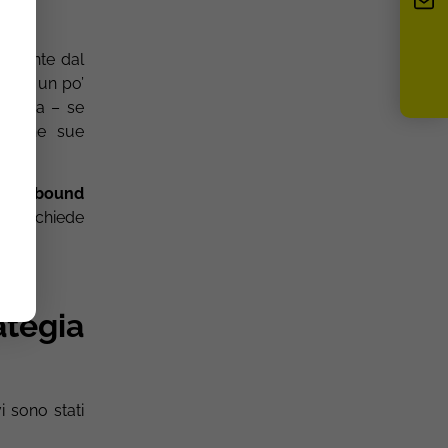
temente dal
stiamo un po’
io, ma – se
 alcune sue
e:
l’inbound
che richiede
ategia
i sono stati