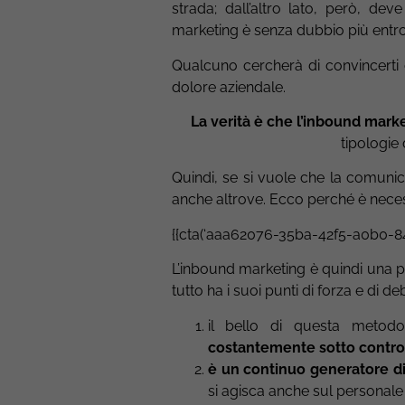
strada; dall’altro lato, però, d
marketing è senza dubbio più entr
Qualcuno cercherà di convincerti c
dolore aziendale.
La verità è che l’inbound marke
tipologie
Quindi, se si vuole che la comuni
anche altrove. Ecco perché è neces
{{cta(‘aaa62076-35ba-42f5-a0b0-8
L’inbound marketing è quindi una pr
tutto ha i suoi punti di forza e di d
il bello di questa metod
costantemente sotto contro
è un continuo generatore di
si agisca anche sul personale