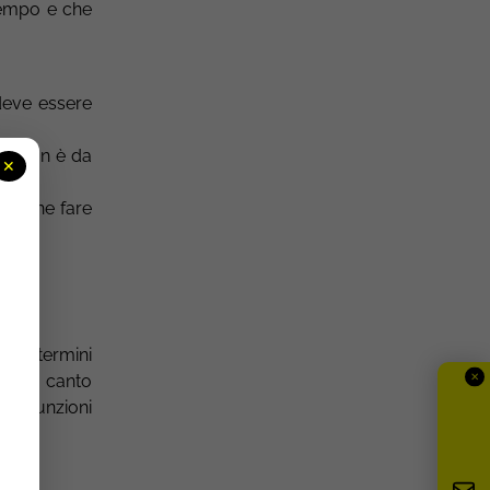
tempo e che
deve essere
do
, non è da
✕
 a che fare
e in termini
✕
altro canto
 3 funzioni