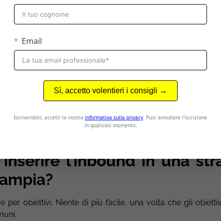
iano abbastanza alto di marketing e l’inbound, indipenden
nare anche come
strumento di comunicazione
. In realtà ci 
, del
content marketing
più che dell’inbound vero e propr
ficato di “inbound” un po’ più ampio, pur rispettando
ci andiamo molto lontani.
e agenzie che parlano di “inbound” ma non lo fanno verament
,
ma una disciplina e metodologia ben precisa e misurabile 
attiche che la sola produzione di contenuti non contempla.
a720971ec89’)}}
nserire l’inbound in una str
 ampia?
r obiettivi. Niente di più facile, una volta che gli obiettiv
muni.