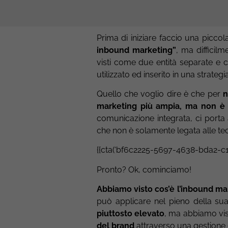
Prima di iniziare faccio una piccol
inbound marketing”
, ma difficil
visti come due entità separate e 
utilizzato ed inserito in una strateg
Quello che voglio dire è che per
n
marketing più ampia, ma non è l
comunicazione integrata, ci port
che non è solamente legata alle te
{{cta(‘bf6c2225-5697-4638-bda2-c
Pronto? Ok, cominciamo!
Abbiamo visto cos’è l’inbound ma
può applicare nel pieno della su
piuttosto elevato
, ma abbiamo vis
del brand
attraverso una gestione 