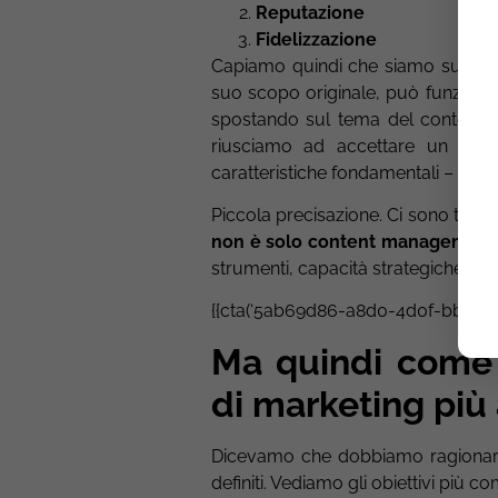
Reputazione
Fidelizzazione
Capiamo quindi che siamo su un p
suo scopo originale, può funzio
spostando sul tema del contenuto
riusciamo ad accettare un signi
caratteristiche fondamentali – non 
Piccola precisazione. Ci sono tant
non è solo content management
strumenti, capacità strategiche e t
{{cta(‘5ab69d86-a8d0-4d0f-bb68-3
Ma quindi come i
di marketing più
Dicevamo che dobbiamo ragionare pe
definiti. Vediamo gli obiettivi più co