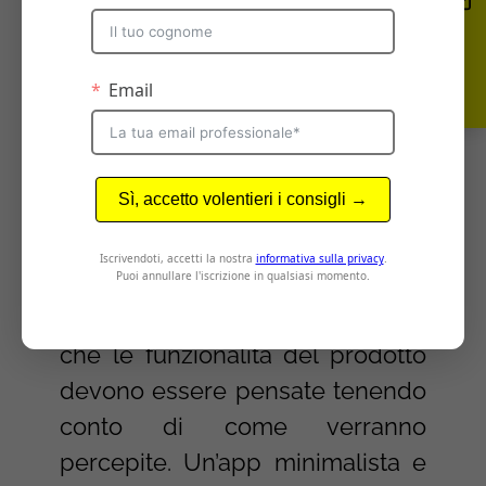
integrate fin dall’inizio. Per
riuscirci, le aziende devono
adottare un approccio
collaborativo tra i team:
marketing, product, design e
customer care devono lavorare
a stretto contatto, condividendo
obiettivi e visione.
Nel concreto, questo significa
che le funzionalità del prodotto
devono essere pensate tenendo
conto di come verranno
percepite. Un’app minimalista e