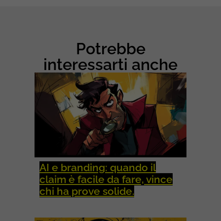
U
N
I
C
A
Potrebbe
Z
I
interessarti anche
O
N
E
AI e branding: quando il
claim è facile da fare, vince
chi ha prove solide.