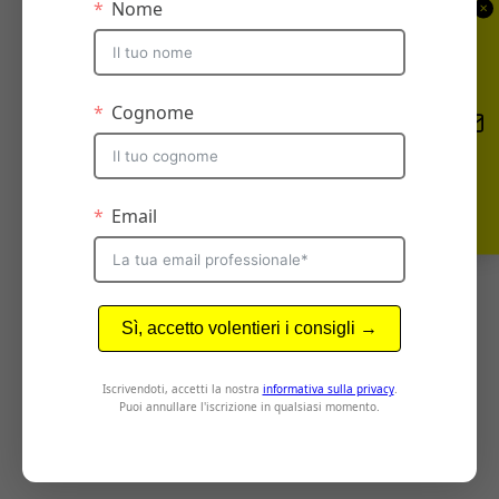
✕
C-Level in un primo incontro, ma
conviene farlo man mano che la
trattativa avanza. Questo evita di
dover affrontare improvvisamente
nuovi interlocutori con idee e
visioni differenti. Inoltre ti dà
un’idea del commitment del tuo
referente: se non intende farti
incontrare i suoi responsabili,
difficilmente la trattativa si
chiuderà in tempi accettabili.
Probabilmente non si chiuderà per
niente.