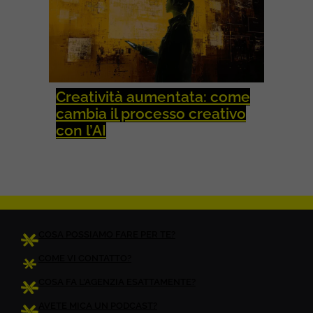
Creatività aumentata: come
cambia il processo creativo
con l’AI
COSA POSSIAMO FARE PER TE?
COME VI CONTATTO?
COSA FA L’AGENZIA ESATTAMENTE?
AVETE MICA UN PODCAST?