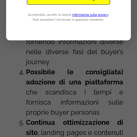
inbound
Continua generazione di
contenuti
che riprendano
queste problematiche
fornendo informazioni diverse
nelle diverse fasi del buyer’s
journey
Possibile (e consigliata)
adozione di una piattaforma
che scandisca i tempi e
fornisca informazioni sulle
proprie buyer personas
Continua ottimizzazione di
sito
, landing pages e contenuti