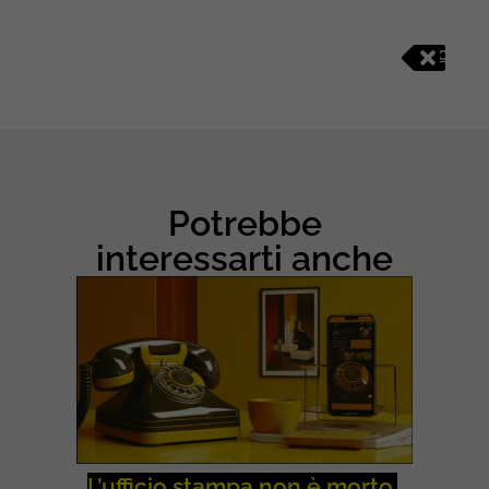
C
O
N
T
E
N
T
&
Potrebbe
S
O
interessarti anche
C
I
A
L
M
E
D
I
A
L’ufficio stampa non è morto.