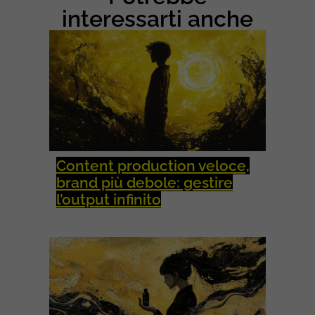
R
interessarti anche
K
E
T
I
N
G
Content production veloce,
brand più debole: gestire
l’output infinito