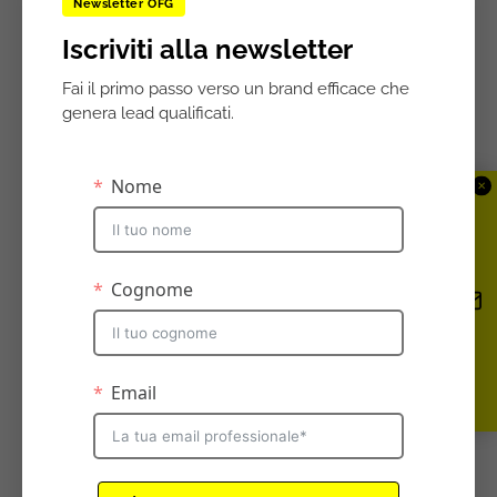
Newsletter OFG
crescita, sono scettici sulla
Iscriviti alla newsletter
capacità di engagement della
Fai il primo passo verso un brand efficace che
piattaforma.
genera lead qualificati.
Ma come funziona? Come tutte le
grandi cose, è semplicissimo.
✕
Basta collegare il proprio account
di Amazon al profilo Twitter e il
gioco è fatto. A questo punto
quando
si intercetta un qualsiasi
link a qualsiasi prodotto di
Amazon su un twit basta
retwittare scrivendo l’hashtag
#AmazonCart
per aggiungere