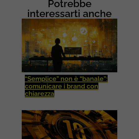
Potrebbe
A
R
interessarti anche
K
E
T
I
N
G
“Semplice” non è “banale”:
comunicare i brand con
chiarezza