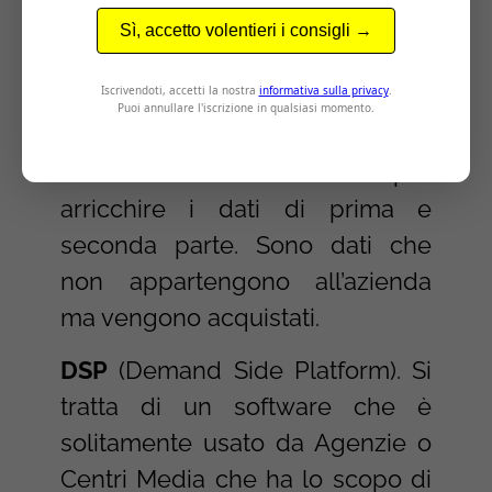
Dati di Terza Parte.
Dati
anonimizzati messi a
disposizione da terze parti su
utenti generici che vengono
clusterizzati ed usati per
arricchire i dati di prima e
seconda parte. Sono dati che
non appartengono all’azienda
ma vengono acquistati.
DSP
(Demand Side Platform). Si
tratta di un software che è
solitamente usato da Agenzie o
Centri Media che ha lo scopo di