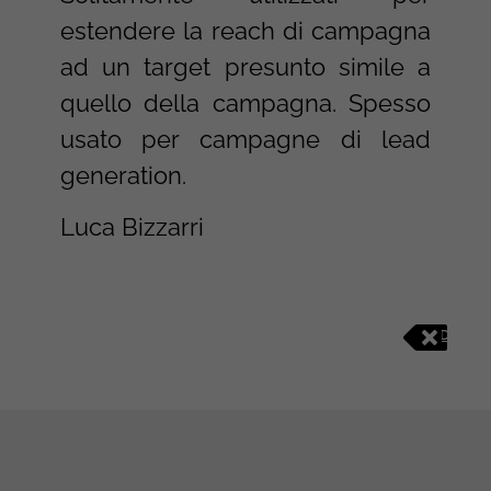
estendere la reach di campagna
ad un target presunto simile a
quello della campagna. Spesso
usato per campagne di lead
generation.
Luca Bizzarri
D
I
G
I
T
A
L
M