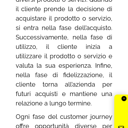
il cliente prende la decisione di
acquistare il prodotto o servizio,
si entra nella fase dell’acquisto.
Successivamente, nella fase di
✕
utilizzo, il cliente inizia a
Newsletter OFG
utilizzare il prodotto o servizio e
Iscriviti alla newsletter
valuta la sua esperienza. Infine,
Fai il primo passo verso un brand efficace che
nella fase di fidelizzazione, il
genera lead qualificati.
cliente torna all’azienda per
futuri acquisti e mantiene una
✕
relazione a lungo termine.
Ogni fase del customer journey
offre opportunità diverse per