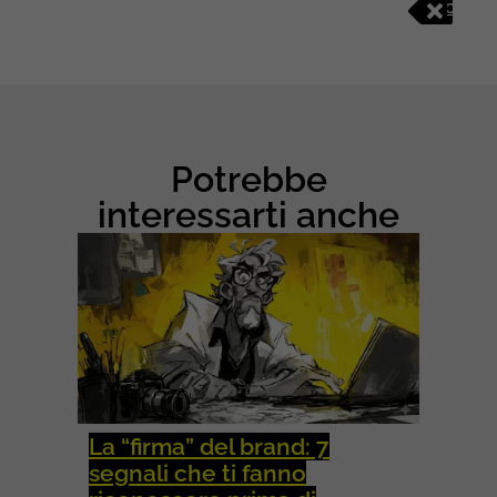
C
O
N
T
E
N
T
&
Potrebbe
S
O
interessarti anche
C
I
A
L
M
E
D
I
A
La “firma” del brand: 7
segnali che ti fanno