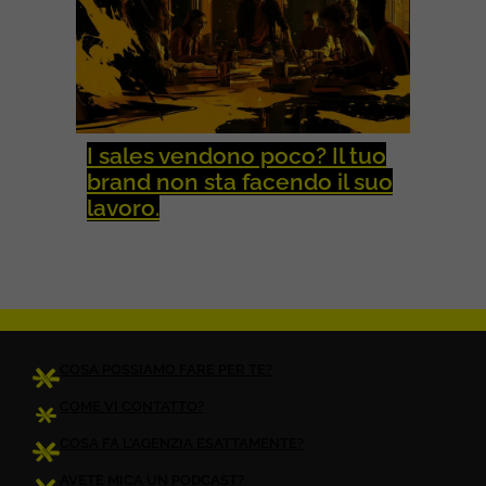
I sales vendono poco? Il tuo
brand non sta facendo il suo
lavoro.
COSA POSSIAMO FARE PER TE?
COME VI CONTATTO?
COSA FA L’AGENZIA ESATTAMENTE?
AVETE MICA UN PODCAST?