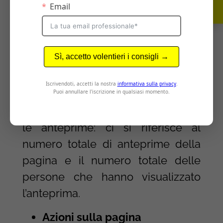
scheda “mi piace”, bisogna
differenziare tra il numero delle
visualizzazioni in totale e il numero
di persone che hanno visualizzato
la pagina.
Anteprime della pagina
Lo stesso discorso vale anche per
le anteprime: ci si riferisce al
numero totale di anteprime della
pagina e il numero totale delle
persone che hanno visualizzato
l’anteprima.
Azioni sulla pagina