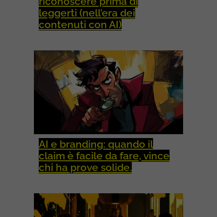
riconoscere prima di
leggerti (nell’era dei
contenuti con AI)
AI e branding: quando il
claim è facile da fare, vince
chi ha prove solide.