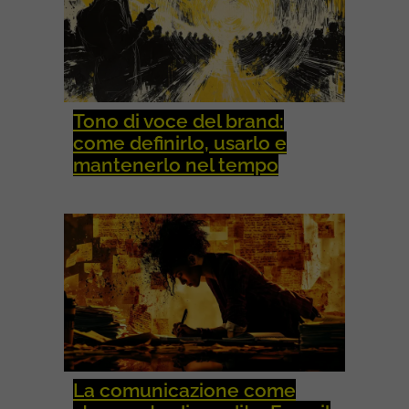
I
T
À
A
Z
I
E
Tono di voce del brand:
N
come definirlo, usarlo e
D
A
mantenerlo nel tempo
L
E
La comunicazione come