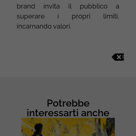
brand invita il pubblico a
superare i propri limiti,
incarnando valori.
B
R
A
N
D
I
N
G
Potrebbe
E
I
interessarti anche
D
E
N
T