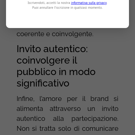
confezione del prodotto al
servizio clienti, ogni dettaglio
conta nel costruire un’esperienza
coerente e coinvolgente.
Invito autentico:
coinvolgere il
pubblico in modo
significativo
Infine, l’amore per il brand si
alimenta attraverso un invito
autentico alla partecipazione.
Non si tratta solo di comunicare