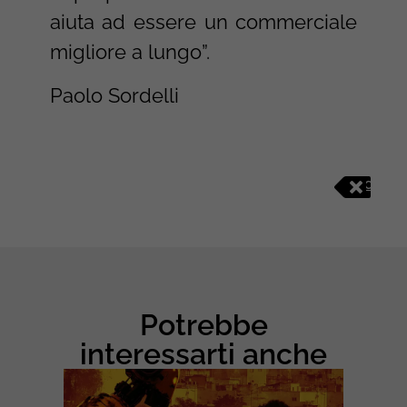
aiuta ad essere un commerciale
migliore a lungo”.
Paolo Sordelli
C
O
M
U
N
I
C
A
Potrebbe
Z
I
interessarti anche
O
N
E