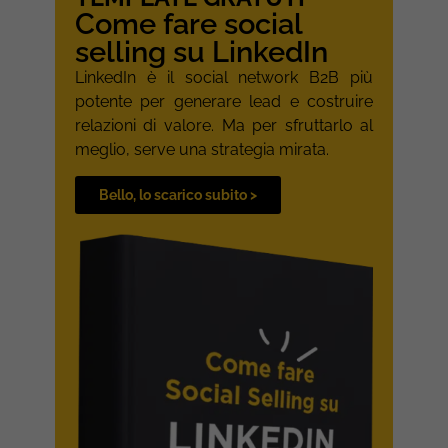
Come fare social
selling su LinkedIn
LinkedIn è il social network B2B più
potente per generare lead e costruire
relazioni di valore. Ma per sfruttarlo al
meglio, serve una strategia mirata.
Bello, lo scarico subito >