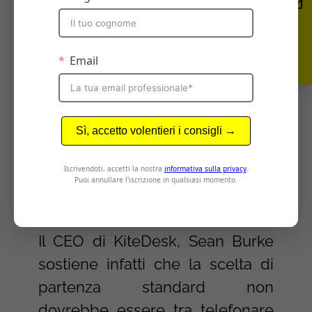
Cercare nuovi clienti:
Esiste un metodo
migliore delle email e
del telefono?
In realtà, secondo un altro
esperto, la disputa “telefono
contro email” è per sua natura
imperfetta.
Il CEO di KiteDesk, Sean Burke
sostiene infatti che la scelta di
partenza standard non
dovrebbe essere tra telefonare