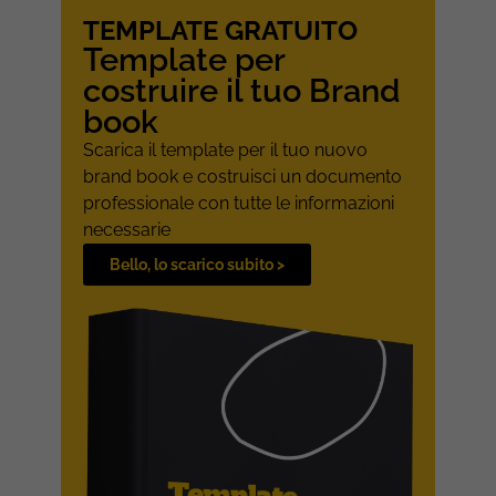
TEMPLATE GRATUITO
Template per
costruire il tuo Brand
book
Scarica il template per il tuo nuovo
brand book e costruisci un documento
professionale con tutte le informazioni
necessarie
Bello, lo scarico subito >