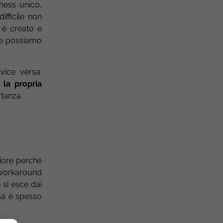
ness unico,
ifficile non
e è creato e
g e possiamo
vice versa.
 la propria
tanza.
iore perché
 workaround
 si esce dai
 ma è spesso