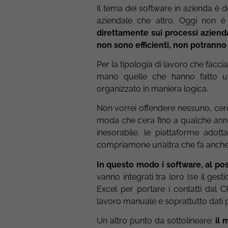
Il tema dei software in azienda è d
aziendale che altro. Oggi non è
direttamente sui processi azienda
non sono efficienti, non potrann
Per la tipologia di lavoro che facci
mano quelle che hanno fatto u
organizzato in maniera logica.
Non vorrei offendere nessuno, cerco
moda che c’era fino a qualche anno
inesorabile, le piattaforme adot
compriamone un’altra che fa anche 
In questo modo i software, al pos
vanno integrati tra loro (se il ge
Excel per portare i contatti dal 
lavoro manuale e soprattutto dati pa
Un altro punto da sottolineare:
il 