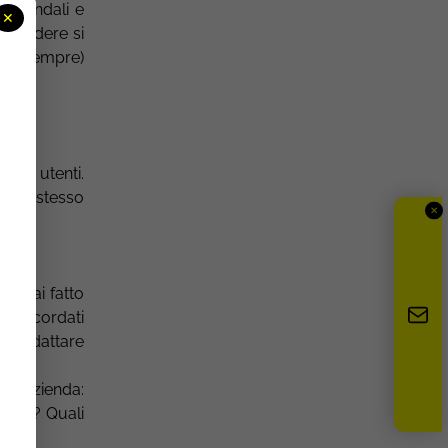
 aziendali e
✕
i vendere si
uasi sempre)
agli utenti.
o lo stesso
✕
o) hai fatto
a?
Ricordati
ve adattare
 un’azienda:
ogare? Quali