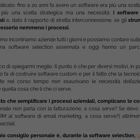
elicato: fino a 20 anni fa avere un software era più una scelt
 più una scelta strategica ma una necessità:
i software
li
e, dato il rapporto di stretta interconnessione, se gli
strum
o esserlo nemmeno i processi.
amo incontriamo aziende tutti i giorni e possiamo contare sulle
na software selection assennata e oggi hanno un parc
 di spiegarmi meglio. Il punto è che per diversi motivi, in pa
 fa di costruire software custom e per il fatto che la tecno
tate nel corso tempo non esaurivano le necessità dell’azi
quella cosa che lì che ci serve.
to che semplificare i processi aziendali, complicano le c
stionale non parla con la fatturazione, a cosa serve? Se devo
CRM al software di email marketing, a cosa serve?) altrime
rziali.
mio consiglio personale è, durante la software selection,
c