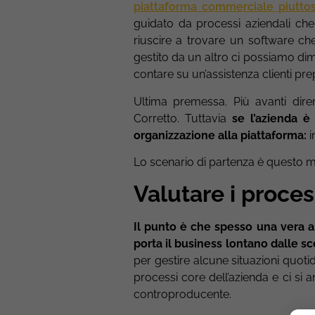
piattaforma commerciale piutto
guidato da processi aziendali che 
riuscire a trovare un software ch
gestito da un altro ci possiamo di
contare su un’assistenza clienti pre
Ultima premessa. Più avanti dir
Corretto. Tuttavia
se l’azienda è
organizzazione alla piattaforma:
i
Lo scenario di partenza è questo ma
Valutare i proces
Il punto è che spesso una vera an
porta il business lontano dalle sc
per gestire alcune situazioni quoti
processi core dell’azienda e ci s
controproducente.