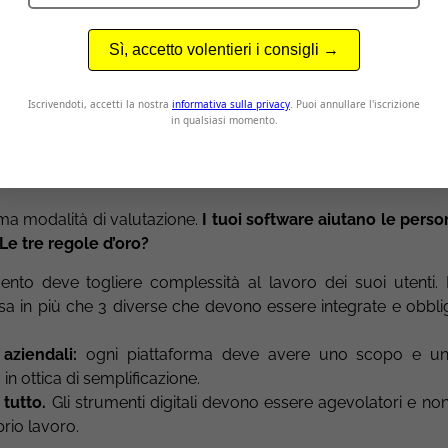
è semplice: se il passaggio di dati da un software all’altro i
o imputazioni manuali, c’è qualcosa che non va come dovreb
imo punto è strettamente collegato al precedente: eventuali
volgono sono particolarmente delicate (ad esempio l’imputa
ampio margine di rischio sui dati che verranno generati
tare un software.
ma modalità di valutazione.
I tuoi software aiutano le perso
e tre regole d’oro?
ento deve togliere complessità al lavoro dei suoi utenti.
a in più che 3 diverse che devono essere integrate e obblig
 aziendali:
ogni piattaforma deve avere uno scopo e un
 in ottica di semplificazione.
 tutto.
Gli strumenti digitali devono essere agevolatori e non
rio lavoro.