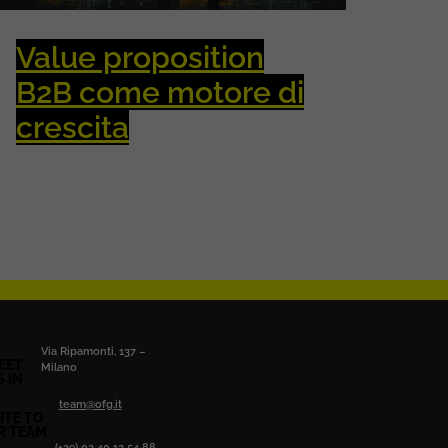
Value proposition
B2B come motore di
crescita
Via Ripamonti, 137 –
EET
Milano
S IN
team@ofg.it
ITE TO
R TEAM
(+39) 02 40 13 54 88