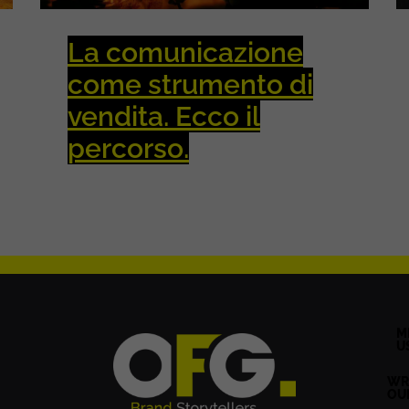
La comunicazione
come strumento di
vendita. Ecco il
percorso.
M
U
WR
OU