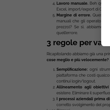
Lavoro manuale.
Beh questa 
Excel, import/export di CSV 
Margine di errore.
Quest’ult
manuali che gli operatori s
prezzo)? Se sì, abbiamo un 
quell’errore.
3 regole per valu
Ricapitolando abbiamo già una pri
cose meglio e più velocemente? L
Semplificazione:
ogni strum
piattaforma che costi qualcos
continui login/logout.
Allineamento agli obiettivi
esistere. Eliminare il superfluo
I processi aziendali prima di
corretto svolgimento del prop