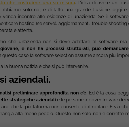
sto che costruirne una su misura
.
L’idea di avere un busi
abbiamo solo noi, è di fatto una grande illusione: oggi è d
e venga incontro alle esigenze di un’azienda. Se il softwar
menticare hosting (se serve), aggiornamenti, trouble shootin
parata e attenta.
emo che un’azienda non si deve adattare al software ma 
 giovane, e non ha processi strutturati, può demandare
n questo caso la software selection assume ancora più impor
 la buona notizia è che si può intervenire.
si aziendali.
alisi preliminare approfondita non c’è.
Ed è la cosa pegg
elte strategiche aziendali
e le persone a dover trovare dei
diane che la piattaforma non consente di affrontare. E via che
i arrangia alla meno peggio. Questo non solo non è corretto