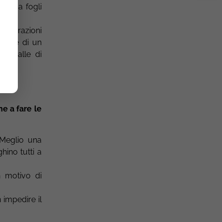
mplica fogli
be.
 operazioni
zione di un
 a valle di
ne a fare le
 Meglio una
hino tutti a
 motivo di
 impedire il