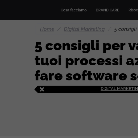
Cosa facciamo
BRAND CARE
Risors
Home
/
Digital Marketing
/
5 consigli
5 consigli per v
tuoi processi a
fare software 
DIGITAL MARKETI