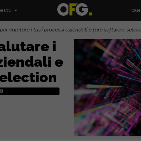
e utili
Case 
 per valutare i tuoi processi aziendali e fare software selec
alutare i
ziendali e
selection
NG