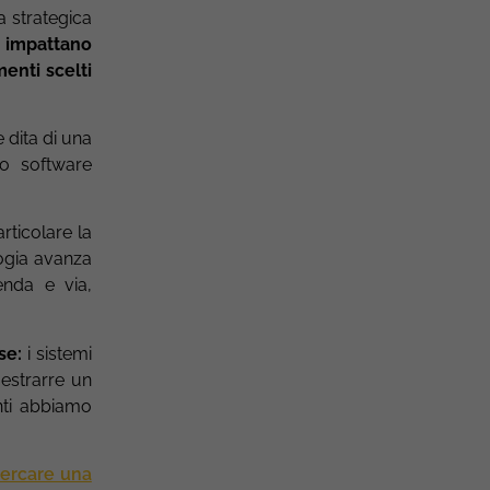
a strategica
 impattano
enti scelti
 dita di una
o software
rticolare la
logia avanza
enda e via,
ose:
i sistemi
 estrarre un
nti abbiamo
ercare una