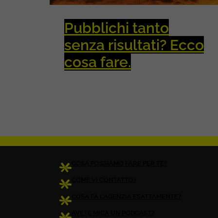
Pubblichi tanto
senza risultati? Ecco
cosa fare.
COSA POSSIAMO FARE PER TE?
COME VI CONTATTO?
COSA FA L’AGENZIA ESATTAMENTE?
AVETE MICA UN PODCAST?